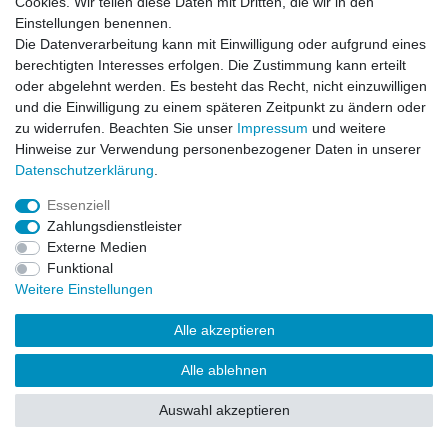
Cookies. Wir teilen diese Daten mit Dritten, die wir in den
Einstellungen benennen.
Impressum
Daten­schutz­erklärung
AGB
Die Datenverarbeitung kann mit Einwilligung oder aufgrund eines
berechtigten Interesses erfolgen. Die Zustimmung kann erteilt
oder abgelehnt werden. Es besteht das Recht, nicht einzuwilligen
Barrierefreiheitserklärung
Widerrufs­recht
und die Einwilligung zu einem späteren Zeitpunkt zu ändern oder
zu widerrufen. Beachten Sie unser
Impressum
und weitere
Hinweise zur Verwendung personenbezogener Daten in unserer
Kontakt
Daten­schutz­erklärung
.
Vertrag widerrufen
Essenziell
Zahlungsdienstleister
Externe Medien
© Copyright 2026 | Alle Rechte vorbehalten.
Funktional
Weitere Einstellungen
Alle akzeptieren
Alle ablehnen
Auswahl akzeptieren