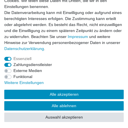
Cookies. Wir teilen diese Daten mit Dritten, die wir in den
Einstellungen benennen.
Impressum
Daten­schutz­erklärung
AGB
Die Datenverarbeitung kann mit Einwilligung oder aufgrund eines
berechtigten Interesses erfolgen. Die Zustimmung kann erteilt
oder abgelehnt werden. Es besteht das Recht, nicht einzuwilligen
Barrierefreiheitserklärung
Widerrufs­recht
und die Einwilligung zu einem späteren Zeitpunkt zu ändern oder
zu widerrufen. Beachten Sie unser
Impressum
und weitere
Hinweise zur Verwendung personenbezogener Daten in unserer
Kontakt
Daten­schutz­erklärung
.
Vertrag widerrufen
Essenziell
Zahlungsdienstleister
Externe Medien
© Copyright 2026 | Alle Rechte vorbehalten.
Funktional
Weitere Einstellungen
Alle akzeptieren
Alle ablehnen
Auswahl akzeptieren