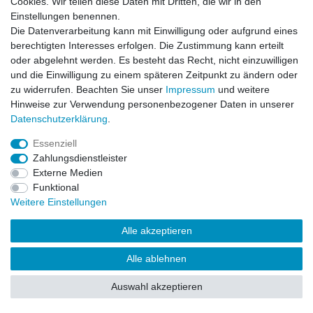
Cookies. Wir teilen diese Daten mit Dritten, die wir in den
Einstellungen benennen.
Impressum
Daten­schutz­erklärung
AGB
Die Datenverarbeitung kann mit Einwilligung oder aufgrund eines
berechtigten Interesses erfolgen. Die Zustimmung kann erteilt
oder abgelehnt werden. Es besteht das Recht, nicht einzuwilligen
Barrierefreiheitserklärung
Widerrufs­recht
und die Einwilligung zu einem späteren Zeitpunkt zu ändern oder
zu widerrufen. Beachten Sie unser
Impressum
und weitere
Hinweise zur Verwendung personenbezogener Daten in unserer
Kontakt
Daten­schutz­erklärung
.
Vertrag widerrufen
Essenziell
Zahlungsdienstleister
Externe Medien
© Copyright 2026 | Alle Rechte vorbehalten.
Funktional
Weitere Einstellungen
Alle akzeptieren
Alle ablehnen
Auswahl akzeptieren