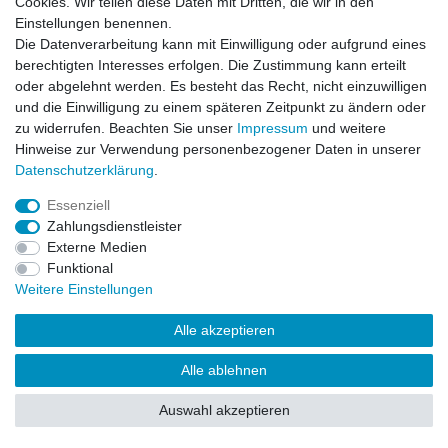
Cookies. Wir teilen diese Daten mit Dritten, die wir in den
Einstellungen benennen.
Impressum
Daten­schutz­erklärung
AGB
Die Datenverarbeitung kann mit Einwilligung oder aufgrund eines
berechtigten Interesses erfolgen. Die Zustimmung kann erteilt
oder abgelehnt werden. Es besteht das Recht, nicht einzuwilligen
Barrierefreiheitserklärung
Widerrufs­recht
und die Einwilligung zu einem späteren Zeitpunkt zu ändern oder
zu widerrufen. Beachten Sie unser
Impressum
und weitere
Hinweise zur Verwendung personenbezogener Daten in unserer
Kontakt
Daten­schutz­erklärung
.
Vertrag widerrufen
Essenziell
Zahlungsdienstleister
Externe Medien
© Copyright 2026 | Alle Rechte vorbehalten.
Funktional
Weitere Einstellungen
Alle akzeptieren
Alle ablehnen
Auswahl akzeptieren