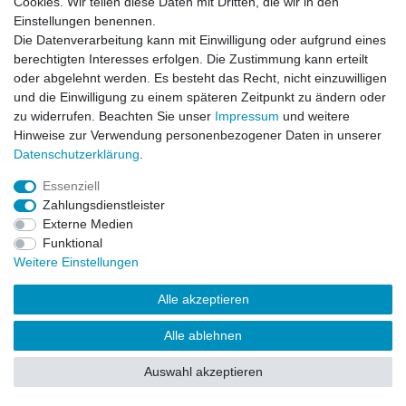
Cookies. Wir teilen diese Daten mit Dritten, die wir in den
Einstellungen benennen.
Impressum
Daten­schutz­erklärung
AGB
Die Datenverarbeitung kann mit Einwilligung oder aufgrund eines
berechtigten Interesses erfolgen. Die Zustimmung kann erteilt
oder abgelehnt werden. Es besteht das Recht, nicht einzuwilligen
Barrierefreiheitserklärung
Widerrufs­recht
und die Einwilligung zu einem späteren Zeitpunkt zu ändern oder
zu widerrufen. Beachten Sie unser
Impressum
und weitere
Hinweise zur Verwendung personenbezogener Daten in unserer
Kontakt
Daten­schutz­erklärung
.
Vertrag widerrufen
Essenziell
Zahlungsdienstleister
Externe Medien
© Copyright 2026 | Alle Rechte vorbehalten.
Funktional
Weitere Einstellungen
Alle akzeptieren
Alle ablehnen
Auswahl akzeptieren