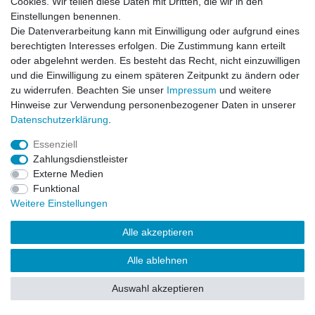
Cookies. Wir teilen diese Daten mit Dritten, die wir in den
Einstellungen benennen.
Impressum
Daten­schutz­erklärung
AGB
Die Datenverarbeitung kann mit Einwilligung oder aufgrund eines
berechtigten Interesses erfolgen. Die Zustimmung kann erteilt
oder abgelehnt werden. Es besteht das Recht, nicht einzuwilligen
Barrierefreiheitserklärung
Widerrufs­recht
und die Einwilligung zu einem späteren Zeitpunkt zu ändern oder
zu widerrufen. Beachten Sie unser
Impressum
und weitere
Hinweise zur Verwendung personenbezogener Daten in unserer
Kontakt
Daten­schutz­erklärung
.
Vertrag widerrufen
Essenziell
Zahlungsdienstleister
Externe Medien
© Copyright 2026 | Alle Rechte vorbehalten.
Funktional
Weitere Einstellungen
Alle akzeptieren
Alle ablehnen
Auswahl akzeptieren