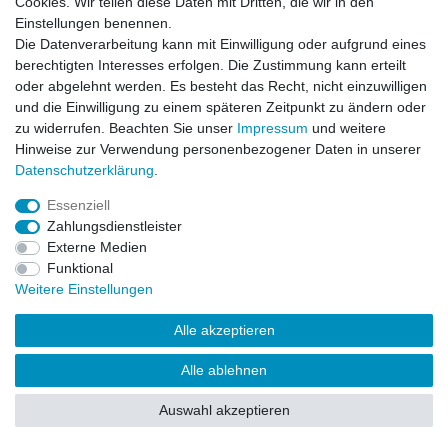
Cookies. Wir teilen diese Daten mit Dritten, die wir in den
Einstellungen benennen.
Impressum
Daten­schutz­erklärung
AGB
Die Datenverarbeitung kann mit Einwilligung oder aufgrund eines
berechtigten Interesses erfolgen. Die Zustimmung kann erteilt
oder abgelehnt werden. Es besteht das Recht, nicht einzuwilligen
Barrierefreiheitserklärung
Widerrufs­recht
und die Einwilligung zu einem späteren Zeitpunkt zu ändern oder
zu widerrufen. Beachten Sie unser
Impressum
und weitere
Hinweise zur Verwendung personenbezogener Daten in unserer
Kontakt
Daten­schutz­erklärung
.
Vertrag widerrufen
Essenziell
Zahlungsdienstleister
Externe Medien
© Copyright 2026 | Alle Rechte vorbehalten.
Funktional
Weitere Einstellungen
Alle akzeptieren
Alle ablehnen
Auswahl akzeptieren