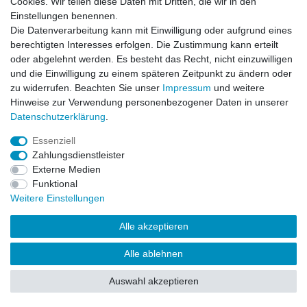
Cookies. Wir teilen diese Daten mit Dritten, die wir in den
Einstellungen benennen.
Impressum
Daten­schutz­erklärung
AGB
Die Datenverarbeitung kann mit Einwilligung oder aufgrund eines
berechtigten Interesses erfolgen. Die Zustimmung kann erteilt
oder abgelehnt werden. Es besteht das Recht, nicht einzuwilligen
Barrierefreiheitserklärung
Widerrufs­recht
und die Einwilligung zu einem späteren Zeitpunkt zu ändern oder
zu widerrufen. Beachten Sie unser
Impressum
und weitere
Hinweise zur Verwendung personenbezogener Daten in unserer
Kontakt
Daten­schutz­erklärung
.
Vertrag widerrufen
Essenziell
Zahlungsdienstleister
Externe Medien
© Copyright 2026 | Alle Rechte vorbehalten.
Funktional
Weitere Einstellungen
Alle akzeptieren
Alle ablehnen
Auswahl akzeptieren