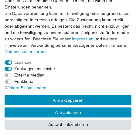
Cookies. Wir teilen diese Daten mit Dritten, die wir in den
Einstellungen benennen.
Impressum
Daten­schutz­erklärung
AGB
Die Datenverarbeitung kann mit Einwilligung oder aufgrund eines
berechtigten Interesses erfolgen. Die Zustimmung kann erteilt
oder abgelehnt werden. Es besteht das Recht, nicht einzuwilligen
Barrierefreiheitserklärung
Widerrufs­recht
und die Einwilligung zu einem späteren Zeitpunkt zu ändern oder
zu widerrufen. Beachten Sie unser
Impressum
und weitere
Hinweise zur Verwendung personenbezogener Daten in unserer
Kontakt
Daten­schutz­erklärung
.
Vertrag widerrufen
Essenziell
Zahlungsdienstleister
Externe Medien
© Copyright 2026 | Alle Rechte vorbehalten.
Funktional
Weitere Einstellungen
Alle akzeptieren
Alle ablehnen
Auswahl akzeptieren