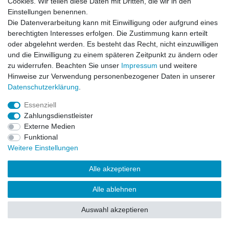
Cookies. Wir teilen diese Daten mit Dritten, die wir in den
Einstellungen benennen.
Impressum
Daten­schutz­erklärung
AGB
Die Datenverarbeitung kann mit Einwilligung oder aufgrund eines
berechtigten Interesses erfolgen. Die Zustimmung kann erteilt
oder abgelehnt werden. Es besteht das Recht, nicht einzuwilligen
Barrierefreiheitserklärung
Widerrufs­recht
und die Einwilligung zu einem späteren Zeitpunkt zu ändern oder
zu widerrufen. Beachten Sie unser
Impressum
und weitere
Hinweise zur Verwendung personenbezogener Daten in unserer
Kontakt
Daten­schutz­erklärung
.
Vertrag widerrufen
Essenziell
Zahlungsdienstleister
Externe Medien
© Copyright 2026 | Alle Rechte vorbehalten.
Funktional
Weitere Einstellungen
Alle akzeptieren
Alle ablehnen
Auswahl akzeptieren