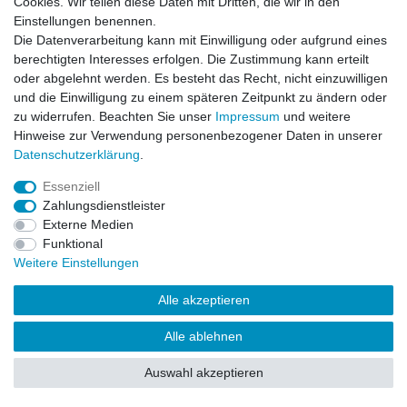
Cookies. Wir teilen diese Daten mit Dritten, die wir in den
Einstellungen benennen.
Impressum
Daten­schutz­erklärung
AGB
Die Datenverarbeitung kann mit Einwilligung oder aufgrund eines
berechtigten Interesses erfolgen. Die Zustimmung kann erteilt
oder abgelehnt werden. Es besteht das Recht, nicht einzuwilligen
Barrierefreiheitserklärung
Widerrufs­recht
und die Einwilligung zu einem späteren Zeitpunkt zu ändern oder
zu widerrufen. Beachten Sie unser
Impressum
und weitere
Hinweise zur Verwendung personenbezogener Daten in unserer
Kontakt
Daten­schutz­erklärung
.
Vertrag widerrufen
Essenziell
Zahlungsdienstleister
Externe Medien
© Copyright 2026 | Alle Rechte vorbehalten.
Funktional
Weitere Einstellungen
Alle akzeptieren
Alle ablehnen
Auswahl akzeptieren