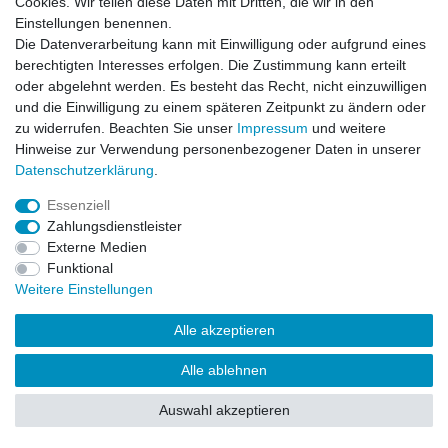
Cookies. Wir teilen diese Daten mit Dritten, die wir in den
Zahlung und Versand
Einstellungen benennen.
Die Datenverarbeitung kann mit Einwilligung oder aufgrund eines
berechtigten Interesses erfolgen. Die Zustimmung kann erteilt
Impressum
Daten­schutz­erklärung
AGB
oder abgelehnt werden. Es besteht das Recht, nicht einzuwilligen
und die Einwilligung zu einem späteren Zeitpunkt zu ändern oder
zu widerrufen. Beachten Sie unser
Impressum
und weitere
Barrierefreiheitserklärung
Widerrufs­recht
Hinweise zur Verwendung personenbezogener Daten in unserer
Daten­schutz­erklärung
.
Kontakt
Vertrag widerrufen
Essenziell
Zahlungsdienstleister
Externe Medien
Funktional
© Copyright 2026 | Alle Rechte vorbehalten.
Weitere Einstellungen
Alle akzeptieren
Alle ablehnen
Auswahl akzeptieren