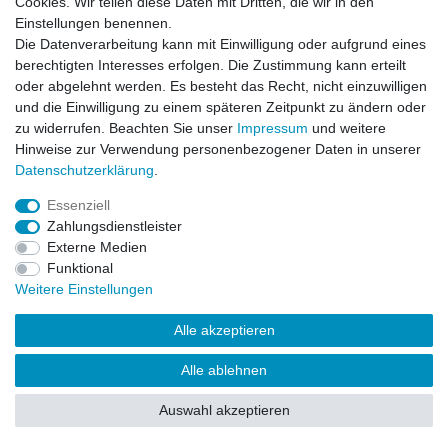
Cookies. Wir teilen diese Daten mit Dritten, die wir in den
Einstellungen benennen.
Impressum
Daten­schutz­erklärung
AGB
Die Datenverarbeitung kann mit Einwilligung oder aufgrund eines
berechtigten Interesses erfolgen. Die Zustimmung kann erteilt
oder abgelehnt werden. Es besteht das Recht, nicht einzuwilligen
Barrierefreiheitserklärung
Widerrufs­recht
und die Einwilligung zu einem späteren Zeitpunkt zu ändern oder
zu widerrufen. Beachten Sie unser
Impressum
und weitere
Hinweise zur Verwendung personenbezogener Daten in unserer
Kontakt
Daten­schutz­erklärung
.
Vertrag widerrufen
Essenziell
Zahlungsdienstleister
Externe Medien
© Copyright 2026 | Alle Rechte vorbehalten.
Funktional
Weitere Einstellungen
Alle akzeptieren
Alle ablehnen
Auswahl akzeptieren