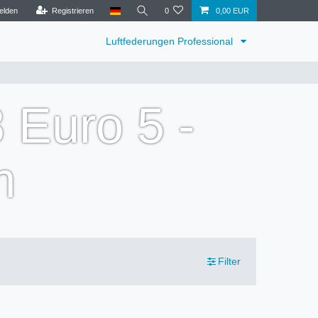
elden
Registrieren
0
0,00 EUR
Luftfederungen Professional
 Euro 5 -
m
Filter