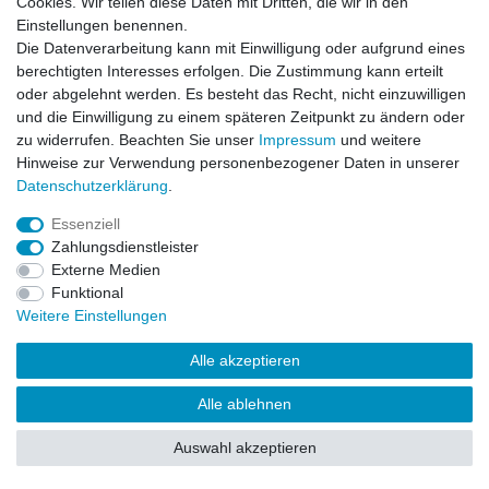
Cookies. Wir teilen diese Daten mit Dritten, die wir in den
Einstellungen benennen.
Impressum
Daten­schutz­erklärung
AGB
Die Datenverarbeitung kann mit Einwilligung oder aufgrund eines
berechtigten Interesses erfolgen. Die Zustimmung kann erteilt
oder abgelehnt werden. Es besteht das Recht, nicht einzuwilligen
Barrierefreiheitserklärung
Widerrufs­recht
und die Einwilligung zu einem späteren Zeitpunkt zu ändern oder
zu widerrufen. Beachten Sie unser
Impressum
und weitere
Hinweise zur Verwendung personenbezogener Daten in unserer
Kontakt
Daten­schutz­erklärung
.
Vertrag widerrufen
Essenziell
Zahlungsdienstleister
Externe Medien
© Copyright 2026 | Alle Rechte vorbehalten.
Funktional
Weitere Einstellungen
Alle akzeptieren
Alle ablehnen
Auswahl akzeptieren