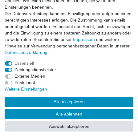
Cookies. Wir teilen diese Daten mit Dritten, die wir in den
Impressum
Daten­schutz­erklärung
AGB
Einstellungen benennen.
Die Datenverarbeitung kann mit Einwilligung oder aufgrund eines
berechtigten Interesses erfolgen. Die Zustimmung kann erteilt
Barrierefreiheitserklärung
Widerrufs­recht
oder abgelehnt werden. Es besteht das Recht, nicht einzuwilligen
und die Einwilligung zu einem späteren Zeitpunkt zu ändern oder
zu widerrufen. Beachten Sie unser
Impressum
und weitere
Kontakt
Vertrag widerrufen
Hinweise zur Verwendung personenbezogener Daten in unserer
Daten­schutz­erklärung
.
Essenziell
© Copyright 2026 | Alle Rechte vorbehalten.
Zahlungsdienstleister
Externe Medien
Funktional
Weitere Einstellungen
Alle akzeptieren
Alle ablehnen
Auswahl akzeptieren