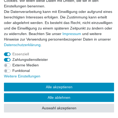
Cookies. Wir teilen diese Daten mit Dritten, die wir in den
Impressum
Daten­schutz­erklärung
AGB
Einstellungen benennen.
Die Datenverarbeitung kann mit Einwilligung oder aufgrund eines
berechtigten Interesses erfolgen. Die Zustimmung kann erteilt
Barrierefreiheitserklärung
Widerrufs­recht
oder abgelehnt werden. Es besteht das Recht, nicht einzuwilligen
und die Einwilligung zu einem späteren Zeitpunkt zu ändern oder
zu widerrufen. Beachten Sie unser
Impressum
und weitere
Kontakt
Vertrag widerrufen
Hinweise zur Verwendung personenbezogener Daten in unserer
Daten­schutz­erklärung
.
Essenziell
© Copyright 2026 | Alle Rechte vorbehalten.
Zahlungsdienstleister
Externe Medien
Funktional
Weitere Einstellungen
Alle akzeptieren
Alle ablehnen
Auswahl akzeptieren