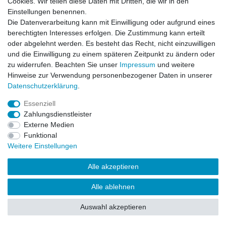
Cookies. Wir teilen diese Daten mit Dritten, die wir in den
Impressum
Daten­schutz­erklärung
AGB
Einstellungen benennen.
Die Datenverarbeitung kann mit Einwilligung oder aufgrund eines
berechtigten Interesses erfolgen. Die Zustimmung kann erteilt
Barrierefreiheitserklärung
Widerrufs­recht
oder abgelehnt werden. Es besteht das Recht, nicht einzuwilligen
und die Einwilligung zu einem späteren Zeitpunkt zu ändern oder
zu widerrufen. Beachten Sie unser
Impressum
und weitere
Kontakt
Vertrag widerrufen
Hinweise zur Verwendung personenbezogener Daten in unserer
Daten­schutz­erklärung
.
Essenziell
© Copyright 2026 | Alle Rechte vorbehalten.
Zahlungsdienstleister
Externe Medien
Funktional
Weitere Einstellungen
Alle akzeptieren
Alle ablehnen
Auswahl akzeptieren