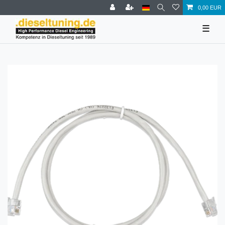
0,00 EUR
☰