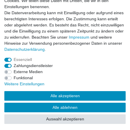
Cookies. Wir teilen diese Daten mit Dritten, die wir in den
Impressum
Daten­schutz­erklärung
AGB
Einstellungen benennen.
Die Datenverarbeitung kann mit Einwilligung oder aufgrund eines
berechtigten Interesses erfolgen. Die Zustimmung kann erteilt
Barrierefreiheitserklärung
Widerrufs­recht
oder abgelehnt werden. Es besteht das Recht, nicht einzuwilligen
und die Einwilligung zu einem späteren Zeitpunkt zu ändern oder
zu widerrufen. Beachten Sie unser
Impressum
und weitere
Kontakt
Vertrag widerrufen
Hinweise zur Verwendung personenbezogener Daten in unserer
Daten­schutz­erklärung
.
Essenziell
© Copyright 2026 | Alle Rechte vorbehalten.
Zahlungsdienstleister
Externe Medien
Funktional
Weitere Einstellungen
Alle akzeptieren
Alle ablehnen
Auswahl akzeptieren