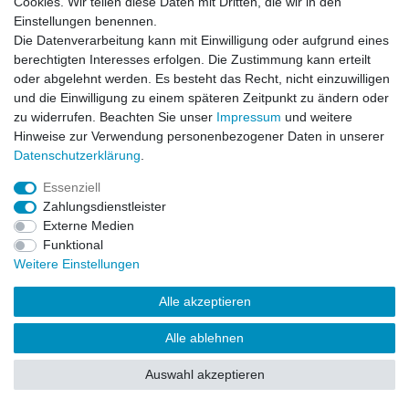
Cookies. Wir teilen diese Daten mit Dritten, die wir in den
Impressum
Daten­schutz­erklärung
AGB
Einstellungen benennen.
Die Datenverarbeitung kann mit Einwilligung oder aufgrund eines
berechtigten Interesses erfolgen. Die Zustimmung kann erteilt
Barrierefreiheitserklärung
Widerrufs­recht
oder abgelehnt werden. Es besteht das Recht, nicht einzuwilligen
und die Einwilligung zu einem späteren Zeitpunkt zu ändern oder
zu widerrufen. Beachten Sie unser
Impressum
und weitere
Kontakt
Vertrag widerrufen
Hinweise zur Verwendung personenbezogener Daten in unserer
Daten­schutz­erklärung
.
Essenziell
© Copyright 2026 | Alle Rechte vorbehalten.
Zahlungsdienstleister
Externe Medien
Funktional
Weitere Einstellungen
Alle akzeptieren
Alle ablehnen
Auswahl akzeptieren