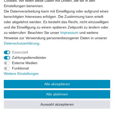
Cookies. Wir teilen diese Daten mit Dritten, die wir in den
Impressum
Daten­schutz­erklärung
AGB
Einstellungen benennen.
Die Datenverarbeitung kann mit Einwilligung oder aufgrund eines
berechtigten Interesses erfolgen. Die Zustimmung kann erteilt
Barrierefreiheitserklärung
Widerrufs­recht
oder abgelehnt werden. Es besteht das Recht, nicht einzuwilligen
und die Einwilligung zu einem späteren Zeitpunkt zu ändern oder
zu widerrufen. Beachten Sie unser
Impressum
und weitere
Kontakt
Vertrag widerrufen
Hinweise zur Verwendung personenbezogener Daten in unserer
Daten­schutz­erklärung
.
Essenziell
© Copyright 2026 | Alle Rechte vorbehalten.
Zahlungsdienstleister
Externe Medien
Funktional
Weitere Einstellungen
Alle akzeptieren
Alle ablehnen
Auswahl akzeptieren