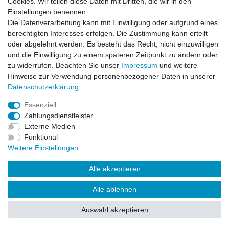
Cookies. Wir teilen diese Daten mit Dritten, die wir in den
Impressum
Daten­schutz­erklärung
AGB
Einstellungen benennen.
Die Datenverarbeitung kann mit Einwilligung oder aufgrund eines
berechtigten Interesses erfolgen. Die Zustimmung kann erteilt
Barrierefreiheitserklärung
Widerrufs­recht
oder abgelehnt werden. Es besteht das Recht, nicht einzuwilligen
und die Einwilligung zu einem späteren Zeitpunkt zu ändern oder
zu widerrufen. Beachten Sie unser
Impressum
und weitere
Kontakt
Vertrag widerrufen
Hinweise zur Verwendung personenbezogener Daten in unserer
Daten­schutz­erklärung
.
Essenziell
© Copyright 2026 | Alle Rechte vorbehalten.
Zahlungsdienstleister
Externe Medien
Funktional
Weitere Einstellungen
Alle akzeptieren
Alle ablehnen
Auswahl akzeptieren