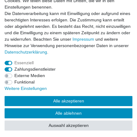
Cookies. Wir teilen diese Daten mit Dritten, die wir in den
Impressum
Daten­schutz­erklärung
AGB
Einstellungen benennen.
Die Datenverarbeitung kann mit Einwilligung oder aufgrund eines
berechtigten Interesses erfolgen. Die Zustimmung kann erteilt
Barrierefreiheitserklärung
Widerrufs­recht
oder abgelehnt werden. Es besteht das Recht, nicht einzuwilligen
und die Einwilligung zu einem späteren Zeitpunkt zu ändern oder
zu widerrufen. Beachten Sie unser
Impressum
und weitere
Kontakt
Vertrag widerrufen
Hinweise zur Verwendung personenbezogener Daten in unserer
Daten­schutz­erklärung
.
Essenziell
© Copyright 2026 | Alle Rechte vorbehalten.
Zahlungsdienstleister
Externe Medien
Funktional
Weitere Einstellungen
Alle akzeptieren
Alle ablehnen
Auswahl akzeptieren