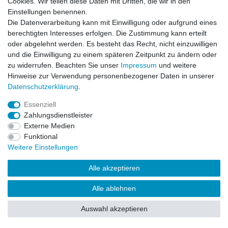
Cookies. Wir teilen diese Daten mit Dritten, die wir in den
Impressum
Daten­schutz­erklärung
AGB
Einstellungen benennen.
Die Datenverarbeitung kann mit Einwilligung oder aufgrund eines
berechtigten Interesses erfolgen. Die Zustimmung kann erteilt
Barrierefreiheitserklärung
Widerrufs­recht
oder abgelehnt werden. Es besteht das Recht, nicht einzuwilligen
und die Einwilligung zu einem späteren Zeitpunkt zu ändern oder
zu widerrufen. Beachten Sie unser
Impressum
und weitere
Kontakt
Vertrag widerrufen
Hinweise zur Verwendung personenbezogener Daten in unserer
Daten­schutz­erklärung
.
Essenziell
© Copyright 2026 | Alle Rechte vorbehalten.
Zahlungsdienstleister
Externe Medien
Funktional
Weitere Einstellungen
Alle akzeptieren
Alle ablehnen
Auswahl akzeptieren