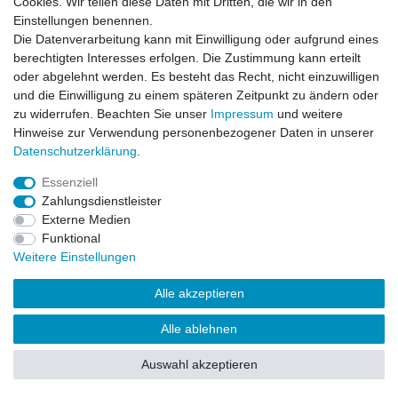
Cookies. Wir teilen diese Daten mit Dritten, die wir in den
Impressum
Daten­schutz­erklärung
AGB
Einstellungen benennen.
Die Datenverarbeitung kann mit Einwilligung oder aufgrund eines
berechtigten Interesses erfolgen. Die Zustimmung kann erteilt
Barrierefreiheitserklärung
Widerrufs­recht
oder abgelehnt werden. Es besteht das Recht, nicht einzuwilligen
und die Einwilligung zu einem späteren Zeitpunkt zu ändern oder
zu widerrufen. Beachten Sie unser
Impressum
und weitere
Kontakt
Vertrag widerrufen
Hinweise zur Verwendung personenbezogener Daten in unserer
Daten­schutz­erklärung
.
Essenziell
© Copyright 2026 | Alle Rechte vorbehalten.
Zahlungsdienstleister
Externe Medien
Funktional
Weitere Einstellungen
Alle akzeptieren
Alle ablehnen
Auswahl akzeptieren