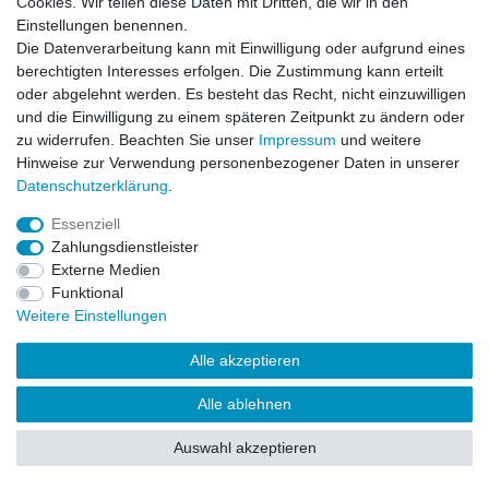
Cookies. Wir teilen diese Daten mit Dritten, die wir in den
Impressum
Daten­schutz­erklärung
AGB
Einstellungen benennen.
Die Datenverarbeitung kann mit Einwilligung oder aufgrund eines
berechtigten Interesses erfolgen. Die Zustimmung kann erteilt
Barrierefreiheitserklärung
Widerrufs­recht
oder abgelehnt werden. Es besteht das Recht, nicht einzuwilligen
und die Einwilligung zu einem späteren Zeitpunkt zu ändern oder
zu widerrufen. Beachten Sie unser
Impressum
und weitere
Kontakt
Vertrag widerrufen
Hinweise zur Verwendung personenbezogener Daten in unserer
Daten­schutz­erklärung
.
Essenziell
© Copyright 2026 | Alle Rechte vorbehalten.
Zahlungsdienstleister
Externe Medien
Funktional
Weitere Einstellungen
Alle akzeptieren
Alle ablehnen
Auswahl akzeptieren