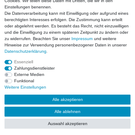
Cookies. Wir teilen diese Daten mit Dritten, die wir in den
Einstellungen benennen.
Impressum
Daten­schutz­erklärung
AGB
Die Datenverarbeitung kann mit Einwilligung oder aufgrund eines
berechtigten Interesses erfolgen. Die Zustimmung kann erteilt
oder abgelehnt werden. Es besteht das Recht, nicht einzuwilligen
Barrierefreiheitserklärung
Widerrufs­recht
und die Einwilligung zu einem späteren Zeitpunkt zu ändern oder
zu widerrufen. Beachten Sie unser
Impressum
und weitere
Hinweise zur Verwendung personenbezogener Daten in unserer
Kontakt
Daten­schutz­erklärung
.
Vertrag widerrufen
Essenziell
Zahlungsdienstleister
Externe Medien
© Copyright 2026 | Alle Rechte vorbehalten.
Funktional
Weitere Einstellungen
Alle akzeptieren
Alle ablehnen
Auswahl akzeptieren