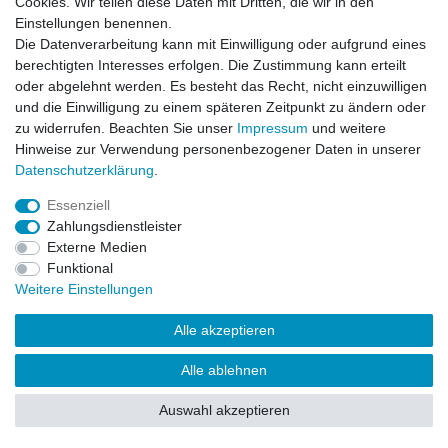
Cookies. Wir teilen diese Daten mit Dritten, die wir in den
Impressum
Daten­schutz­erklärung
AGB
Einstellungen benennen.
Die Datenverarbeitung kann mit Einwilligung oder aufgrund eines
berechtigten Interesses erfolgen. Die Zustimmung kann erteilt
Barrierefreiheitserklärung
Widerrufs­recht
oder abgelehnt werden. Es besteht das Recht, nicht einzuwilligen
und die Einwilligung zu einem späteren Zeitpunkt zu ändern oder
zu widerrufen. Beachten Sie unser
Impressum
und weitere
Kontakt
Vertrag widerrufen
Hinweise zur Verwendung personenbezogener Daten in unserer
Daten­schutz­erklärung
.
Essenziell
© Copyright 2026 | Alle Rechte vorbehalten.
Zahlungsdienstleister
Externe Medien
Funktional
Weitere Einstellungen
Alle akzeptieren
Alle ablehnen
Auswahl akzeptieren