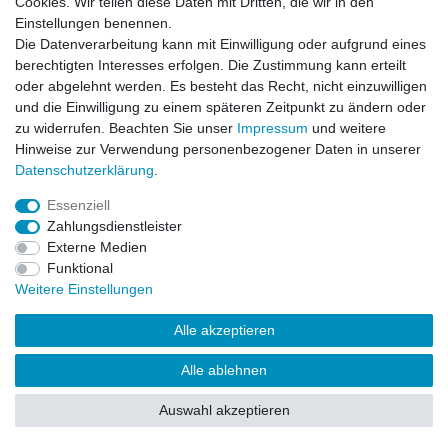
Cookies. Wir teilen diese Daten mit Dritten, die wir in den
Impressum
Daten­schutz­erklärung
AGB
Einstellungen benennen.
Die Datenverarbeitung kann mit Einwilligung oder aufgrund eines
berechtigten Interesses erfolgen. Die Zustimmung kann erteilt
Barrierefreiheitserklärung
Widerrufs­recht
oder abgelehnt werden. Es besteht das Recht, nicht einzuwilligen
und die Einwilligung zu einem späteren Zeitpunkt zu ändern oder
zu widerrufen. Beachten Sie unser
Impressum
und weitere
Kontakt
Vertrag widerrufen
Hinweise zur Verwendung personenbezogener Daten in unserer
Daten­schutz­erklärung
.
Essenziell
© Copyright 2026 | Alle Rechte vorbehalten.
Zahlungsdienstleister
Externe Medien
Funktional
Weitere Einstellungen
Alle akzeptieren
Alle ablehnen
Auswahl akzeptieren