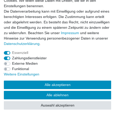
Cookies. Wir teilen diese Daten mit Dritten, die wir in den
Einstellungen benennen.
Impressum
Daten­schutz­erklärung
AGB
Die Datenverarbeitung kann mit Einwilligung oder aufgrund eines
berechtigten Interesses erfolgen. Die Zustimmung kann erteilt
oder abgelehnt werden. Es besteht das Recht, nicht einzuwilligen
Barrierefreiheitserklärung
Widerrufs­recht
und die Einwilligung zu einem späteren Zeitpunkt zu ändern oder
zu widerrufen. Beachten Sie unser
Impressum
und weitere
Hinweise zur Verwendung personenbezogener Daten in unserer
Kontakt
Daten­schutz­erklärung
.
Vertrag widerrufen
Essenziell
Zahlungsdienstleister
Externe Medien
© Copyright 2026 | Alle Rechte vorbehalten.
Funktional
Weitere Einstellungen
Alle akzeptieren
Alle ablehnen
Auswahl akzeptieren