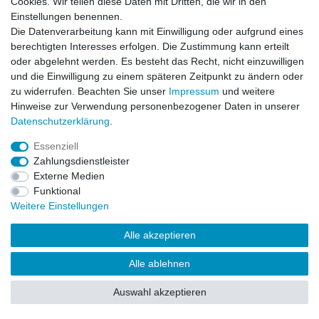
Cookies. Wir teilen diese Daten mit Dritten, die wir in den
Impressum
Daten­schutz­erklärung
AGB
Einstellungen benennen.
Die Datenverarbeitung kann mit Einwilligung oder aufgrund eines
berechtigten Interesses erfolgen. Die Zustimmung kann erteilt
Barrierefreiheitserklärung
Widerrufs­recht
oder abgelehnt werden. Es besteht das Recht, nicht einzuwilligen
und die Einwilligung zu einem späteren Zeitpunkt zu ändern oder
zu widerrufen. Beachten Sie unser
Impressum
und weitere
Kontakt
Vertrag widerrufen
Hinweise zur Verwendung personenbezogener Daten in unserer
Daten­schutz­erklärung
.
Essenziell
© Copyright 2026 | Alle Rechte vorbehalten.
Zahlungsdienstleister
Externe Medien
Funktional
Weitere Einstellungen
Alle akzeptieren
Alle ablehnen
Auswahl akzeptieren