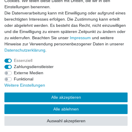
Cookies. Wir teilen diese Daten mit Dritten, die wir in den
Impressum
Daten­schutz­erklärung
AGB
Einstellungen benennen.
Die Datenverarbeitung kann mit Einwilligung oder aufgrund eines
berechtigten Interesses erfolgen. Die Zustimmung kann erteilt
Barrierefreiheitserklärung
Widerrufs­recht
oder abgelehnt werden. Es besteht das Recht, nicht einzuwilligen
und die Einwilligung zu einem späteren Zeitpunkt zu ändern oder
zu widerrufen. Beachten Sie unser
Impressum
und weitere
Kontakt
Vertrag widerrufen
Hinweise zur Verwendung personenbezogener Daten in unserer
Daten­schutz­erklärung
.
Essenziell
© Copyright 2026 | Alle Rechte vorbehalten.
Zahlungsdienstleister
Externe Medien
Funktional
Weitere Einstellungen
Alle akzeptieren
Alle ablehnen
Auswahl akzeptieren