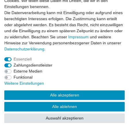
Cookies. Wir teilen diese Daten mit Dritten, die wir in den
Impressum
Daten­schutz­erklärung
AGB
Einstellungen benennen.
Die Datenverarbeitung kann mit Einwilligung oder aufgrund eines
berechtigten Interesses erfolgen. Die Zustimmung kann erteilt
Barrierefreiheitserklärung
Widerrufs­recht
oder abgelehnt werden. Es besteht das Recht, nicht einzuwilligen
und die Einwilligung zu einem späteren Zeitpunkt zu ändern oder
zu widerrufen. Beachten Sie unser
Impressum
und weitere
Kontakt
Vertrag widerrufen
Hinweise zur Verwendung personenbezogener Daten in unserer
Daten­schutz­erklärung
.
Essenziell
© Copyright 2026 | Alle Rechte vorbehalten.
Zahlungsdienstleister
Externe Medien
Funktional
Weitere Einstellungen
Alle akzeptieren
Alle ablehnen
Auswahl akzeptieren