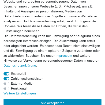
Website und verarbeiten personenbezogene Daten von
*
inkl. ges. MwSt.
zzgl.
Versandkosten
Besucher:innen unserer Webseite (z.B. IP-Adresse), um z.B.
Inhalte und Anzeigen zu personalisieren, Medien von
Drittanbietern einzubinden oder Zugriffe auf unsere Website zu
analysieren. Die Datenverarbeitung erfolgt erst durch gesetzte
Cookies. Wir teilen diese Daten mit Dritten, die wir in den
Zahlung und Versand
Einstellungen benennen.
Die Datenverarbeitung kann mit Einwilligung oder aufgrund eines
berechtigten Interesses erfolgen. Die Zustimmung kann erteilt
oder abgelehnt werden. Es besteht das Recht, nicht einzuwilligen
Impressum
Daten­schutz­erklärung
AGB
und die Einwilligung zu einem späteren Zeitpunkt zu ändern oder
zu widerrufen. Beachten Sie unser
Impressum
und weitere
Hinweise zur Verwendung personenbezogener Daten in unserer
Barrierefreiheitserklärung
Widerrufs­recht
Daten­schutz­erklärung
.
Essenziell
Kontakt
Vertrag widerrufen
Zahlungsdienstleister
Externe Medien
Funktional
Weitere Einstellungen
© Copyright 2026 | Alle Rechte vorbehalten.
Alle akzeptieren