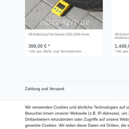
VB Auflastung Fiat Ducato X250 2006-heute
VB Externs
Autolevel
399,00 € *
1.449,
*
inkl. ges. MwSt.
zzgl.
Versandkosten
*
inkl. ges
Zahlung und Versand
Wir verwenden Cookies und ähnliche Technologien auf 
Impressum
Daten­schutz­erk
Besucher:innen unserer Webseite (z.B. IP-Adresse), um z
Drittanbietern einzubinden oder Zugriffe auf unsere Webs
gesetzte Cookies. Wir teilen diese Daten mit Dritten, die