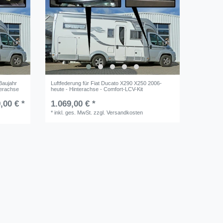
Baujahr
Luftfederung für Fiat Ducato X290 X250 2006-
terachse
heute - Hinterachse - Comfort-LCV-Kit
,00 € *
1.069,00 € *
*
inkl. ges. MwSt.
zzgl.
Versandkosten