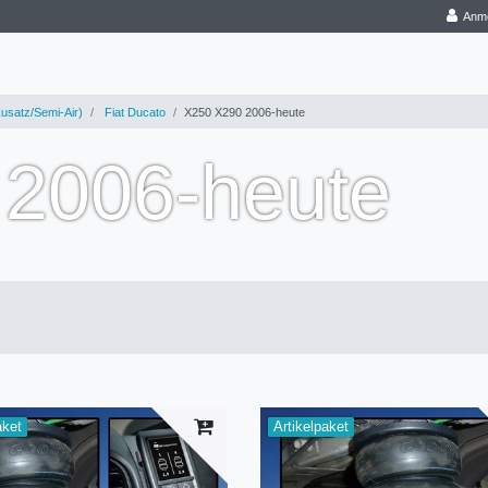
Anm
usatz/Semi-Air)
Fiat Ducato
X250 X290 2006-heute
2006-heute
aket
Artikelpaket