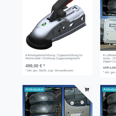
# Anhängelasterhöhung / Zuglasterhöhung für
# Luftfed
Wohnmobile / Erhöhung Zuggesamtgewicht
heute - D
Digital Con
499,00 € *
UVP 1.184
*
inkl. ges. MwSt.
zzgl.
Versandkosten
*
inkl. ges
Artikelpaket
Artikelp