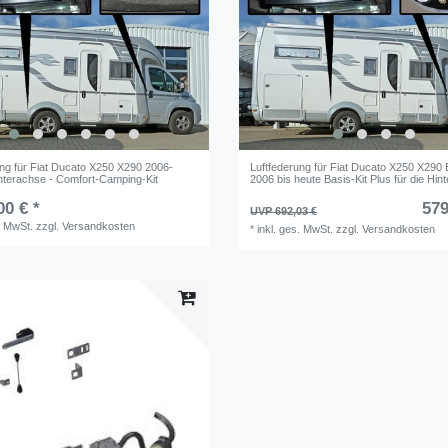
ung für Fiat Ducato X250 X290 2006-
Luftfederung für Fiat Ducato X250 X290 
interachse - Comfort-Camping-Kit
2006 bis heute Basis-Kit Plus für die Hin
00 € *
579
UVP 692,03 €
. MwSt.
zzgl.
Versandkosten
*
inkl. ges. MwSt.
zzgl.
Versandkosten