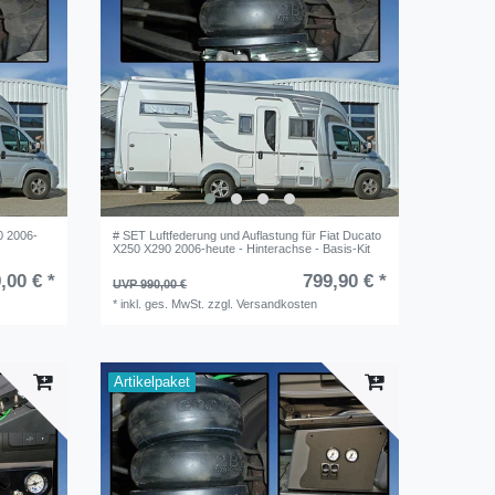
0 2006-
# SET Luftfederung und Auflastung für Fiat Ducato
X250 X290 2006-heute - Hinterachse - Basis-Kit
,00 € *
799,90 € *
UVP 990,00 €
*
inkl. ges. MwSt.
zzgl.
Versandkosten
Artikelpaket