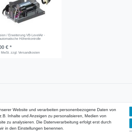
ion / Erweiterung VB-LevelAir -
 automatische Höhenkontrolle
00 € *
. MwSt.
zzgl.
Versandkosten
unserer Website und verarbeiten personenbezogene Daten von
lärung
AGB
Barrierefreiheitserklärung
Widerrufs­recht
V
.B. Inhalte und Anzeigen zu personalisieren, Medien von
ite zu analysieren. Die Datenverarbeitung erfolgt erst durch
 wir in den Einstellungen benennen.