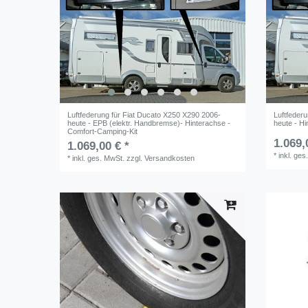
Luftfederung für Fiat Ducato X250 X290 2006-
Luftfeder
heute - EPB (elektr. Handbremse)- Hinterachse -
heute - H
Comfort-Camping-Kit
1.069,
1.069,00 € *
*
inkl. ges
*
inkl. ges. MwSt.
zzgl.
Versandkosten