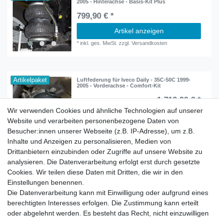
2005 - Hinterachse - Basis-Kit Plus
799,90 € *
Artikel anzeigen
*
inkl. ges. MwSt.
zzgl.
Versandkosten
Artikelpaket
Luftfederung für Iveco Daily - 35C-50C 1999-
2005 - Vorderachse - Comfort-Kit
1.719,90 € *
UVP 1.725,50 €
Wir verwenden Cookies und ähnliche Technologien auf unserer
Artikel anzeigen
Website und verarbeiten personenbezogene Daten von
*
inkl. ges. MwSt.
zzgl.
Versandkosten
Besucher:innen unserer Webseite (z.B. IP-Adresse), um z.B.
Inhalte und Anzeigen zu personalisieren, Medien von
Drittanbietern einzubinden oder Zugriffe auf unsere Website zu
analysieren. Die Datenverarbeitung erfolgt erst durch gesetzte
Cookies. Wir teilen diese Daten mit Dritten, die wir in den
Zahlung und Versand
Einstellungen benennen.
Die Datenverarbeitung kann mit Einwilligung oder aufgrund eines
berechtigten Interesses erfolgen. Die Zustimmung kann erteilt
oder abgelehnt werden. Es besteht das Recht, nicht einzuwilligen
Impressum
Daten­schutz­erklärung
AGB