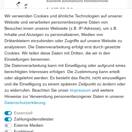
Autolevel automatische Höhenkontrolle
1.449,00 € *
Wir verwenden Cookies und ähnliche Technologien auf unserer
In den Warenkorb
Website und verarbeiten personenbezogene Daten von
*
inkl. ges. MwSt.
zzgl.
Versandkosten
Besucher:innen unserer Webseite (z.B. IP-Adresse), um z.B.
Inhalte und Anzeigen zu personalisieren, Medien von
Drittanbietern einzubinden oder Zugriffe auf unsere Website zu
analysieren. Die Datenverarbeitung erfolgt erst durch gesetzte
Cookies. Wir teilen diese Daten mit Dritten, die wir in den
Zahlung und Versand
Einstellungen benennen.
Die Datenverarbeitung kann mit Einwilligung oder aufgrund eines
berechtigten Interesses erfolgen. Die Zustimmung kann erteilt
oder abgelehnt werden. Es besteht das Recht, nicht einzuwilligen
Impressum
Daten­schutz­erklärung
AGB
und die Einwilligung zu einem späteren Zeitpunkt zu ändern oder
zu widerrufen. Beachten Sie unser
Impressum
und weitere
Hinweise zur Verwendung personenbezogener Daten in unserer
Barrierefreiheitserklärung
Widerrufs­recht
Daten­schutz­erklärung
.
Essenziell
Kontakt
Vertrag widerrufen
Zahlungsdienstleister
Externe Medien
Funktional