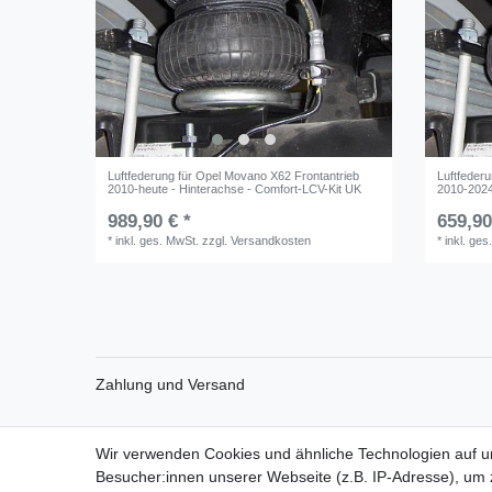
Luftfederung für Opel Movano X62 Frontantrieb
Luftfeder
2010-heute - Hinterachse - Comfort-LCV-Kit UK
2010-2024
989,90 € *
659,90
*
inkl. ges. MwSt.
zzgl.
Versandkosten
*
inkl. ges
Zahlung und Versand
Wir verwenden Cookies und ähnliche Technologien auf 
Impressum
Daten­schutz­erk
Besucher:innen unserer Webseite (z.B. IP-Adresse), um z