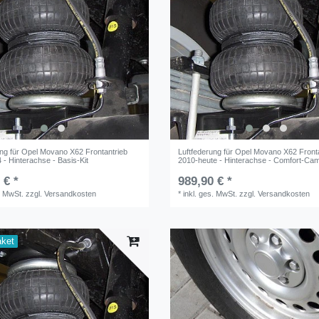
ung für Opel Movano X62 Frontantrieb
Luftfederung für Opel Movano X62 Front
- Hinterachse - Basis-Kit
2010-heute - Hinterachse - Comfort-Cam
 € *
989,90 € *
. MwSt.
zzgl.
Versandkosten
*
inkl. ges. MwSt.
zzgl.
Versandkosten
aket