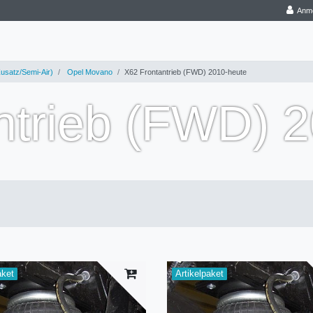
Anm
usatz/Semi-Air)
Opel Movano
X62 Frontantrieb (FWD) 2010-heute
ntrieb (FWD) 
aket
Artikelpaket