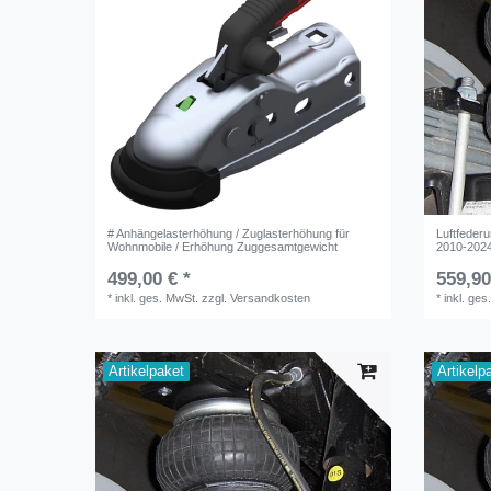
# Anhängelasterhöhung / Zuglasterhöhung für
Luftfeder
Wohnmobile / Erhöhung Zuggesamtgewicht
2010-2024 
499,00 € *
559,90
*
inkl. ges. MwSt.
zzgl.
Versandkosten
*
inkl. ges
Artikelpaket
Artikelp