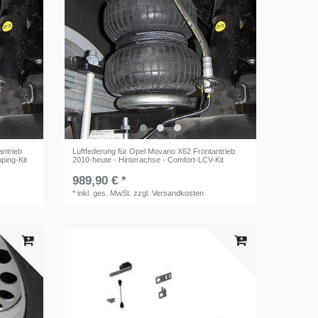
antrieb
Luftfederung für Opel Movano X62 Frontantrieb
ping-Kit
2010-heute - Hinterachse - Comfort-LCV-Kit
989,90 € *
*
inkl. ges. MwSt.
zzgl.
Versandkosten