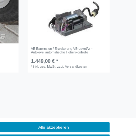
VB Externsion / Erweiterung VB-LevelAir -
Autolevel automatische Höhenkontrolle
1.449,00 € *
*
inkl. ges. MwSt.
zzgl.
Versandkosten
Alle akzeptieren
Kontakt
ertrag widerrufen