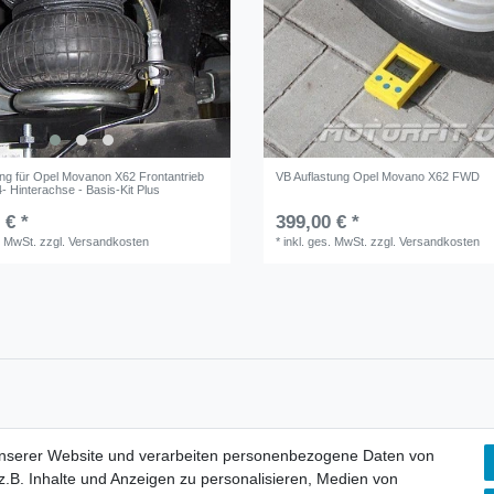
ung für Opel Movanon X62 Frontantrieb
VB Auflastung Opel Movano X62 FWD
- Hinterachse - Basis-Kit Plus
 € *
399,00 € *
. MwSt.
zzgl.
Versandkosten
*
inkl. ges. MwSt.
zzgl.
Versandkosten
unserer Website und verarbeiten personenbezogene Daten von
lärung
AGB
Barrierefreiheitserklärung
Widerrufs­recht
V
.B. Inhalte und Anzeigen zu personalisieren, Medien von