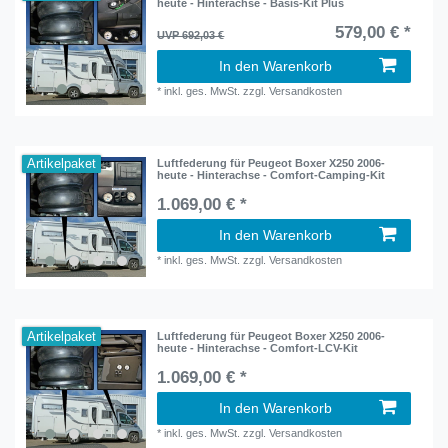
heute - Hinterachse - Basis-Kit Plus
579,00 € *
UVP 692,03 €
In den Warenkorb
*
inkl. ges. MwSt.
zzgl.
Versandkosten
Artikelpaket
Luftfederung für Peugeot Boxer X250 2006-
heute - Hinterachse - Comfort-Camping-Kit
1.069,00 € *
In den Warenkorb
*
inkl. ges. MwSt.
zzgl.
Versandkosten
Artikelpaket
Luftfederung für Peugeot Boxer X250 2006-
heute - Hinterachse - Comfort-LCV-Kit
1.069,00 € *
In den Warenkorb
*
inkl. ges. MwSt.
zzgl.
Versandkosten