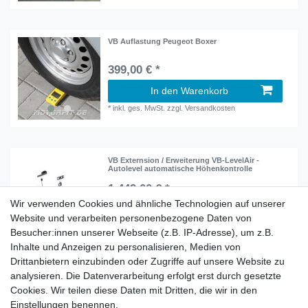
VB Auflastung Peugeot Boxer
399,00 € *
In den Warenkorb
*
inkl. ges. MwSt.
zzgl.
Versandkosten
VB Externsion / Erweiterung VB-LevelAir -
Autolevel automatische Höhenkontrolle
1.449,00 € *
Wir verwenden Cookies und ähnliche Technologien auf unserer
In den Warenkorb
Website und verarbeiten personenbezogene Daten von
*
inkl. ges. MwSt.
zzgl.
Versandkosten
Besucher:innen unserer Webseite (z.B. IP-Adresse), um z.B.
Inhalte und Anzeigen zu personalisieren, Medien von
Drittanbietern einzubinden oder Zugriffe auf unsere Website zu
analysieren. Die Datenverarbeitung erfolgt erst durch gesetzte
Cookies. Wir teilen diese Daten mit Dritten, die wir in den
Zahlung und Versand
Einstellungen benennen.