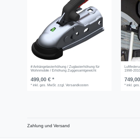
# Anhängelasterhöhung / Zuglasterhöhung für
Luftfederu
Wohnmobile / Erhöhung Zuggesamtgewicht
1998-2010 
499,00 € *
749,00
*
inkl. ges. MwSt.
zzgl.
Versandkosten
*
inkl. ges
Zahlung und Versand