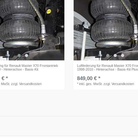
ng für Renault Master X70 Frontantrieb
Luftfederung für Renault Master X70 Fro
- Hinterachse - Basis-Kit
1998-2010 - Hinterachse - Basis-Kit Plu
 € *
849,00 € *
. MwSt.
zzgl.
Versandkosten
*
inkl. ges. MwSt.
zzgl.
Versandkosten