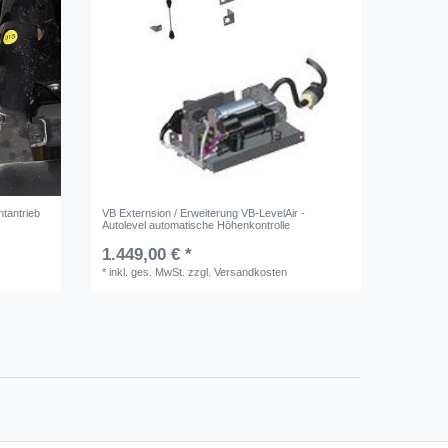
ntantrieb
VB Externsion / Erweiterung VB-LevelAir -
s
Autolevel automatische Höhenkontrolle
1.449,00 € *
*
inkl. ges. MwSt.
zzgl.
Versandkosten