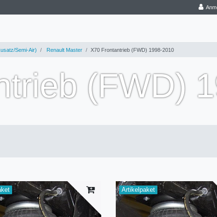
Anm
usatz/Semi-Air)
Renault Master
X70 Frontantrieb (FWD) 1998-2010
ntrieb (FWD) 
aket
Artikelpaket