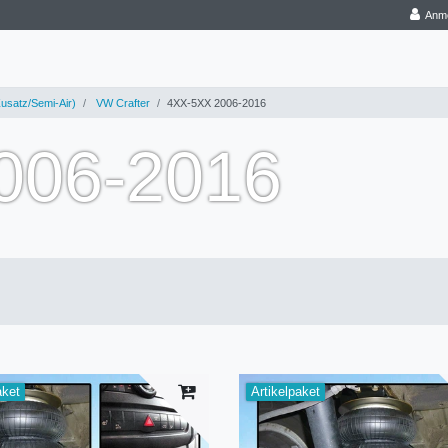
Anm
usatz/Semi-Air)
VW Crafter
4XX-5XX 2006-2016
006-2016
aket
Artikelpaket