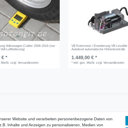
tung Volkswagen Crafter 2006-2016 (nur
VB Externsion / Erweiterung VB-LevelAir
r Voll-Luftfederung)
Autolevel automatische Höhenkontrolle
 € *
1.449,00 € *
. MwSt.
zzgl.
Versandkosten
*
inkl. ges. MwSt.
zzgl.
Versandkosten
unserer Website und verarbeiten personenbezogene Daten von
lärung
AGB
Barrierefreiheitserklärung
Widerrufs­recht
V
.B. Inhalte und Anzeigen zu personalisieren, Medien von