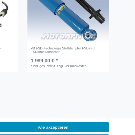
 -
VB FSD-Technologie Stoßdämpfer FSDstrut
FSDshockabsorber
1.999,00 € *
*
inkl. ges. MwSt.
zzgl.
Versandkosten
Alle akzeptieren
Kontakt
ertrag widerrufen