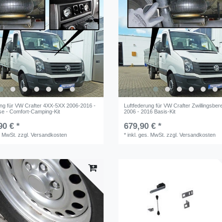
ung für VW Crafter 4XX-5XX 2006-2016 -
Luftfederung für VW Crafter Zwillingsberei
se - Comfort-Camping-Kit
2006 - 2016 Basis-Kit
90 € *
679,90 € *
. MwSt.
zzgl.
Versandkosten
*
inkl. ges. MwSt.
zzgl.
Versandkosten