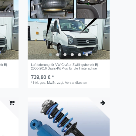
ft Bj.
Luftfederung für VW Crafter Zwillingsbereift Bj.
2006-2016 Basis-Kit Plus für die Hinterachse
739,90 € *
*
inkl. ges. MwSt.
zzgl.
Versandkosten