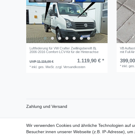
Luftfederung für VW Crafter Zwillingsbereift Bj.
VB Auflas
2006-2016 Comfort-LCV-Kit für die Hinterachse
mit Full Ai
1.119,90 € *
399,00
UVP 11.115,00 €
*
inkl. ges
*
inkl. ges. MwSt.
zzgl.
Versandkosten
Zahlung und Versand
Wir verwenden Cookies und ähnliche Technologien auf 
Impressum
Daten­schutz­erk
Besucher:innen unserer Webseite (z.B. IP-Adresse), um z