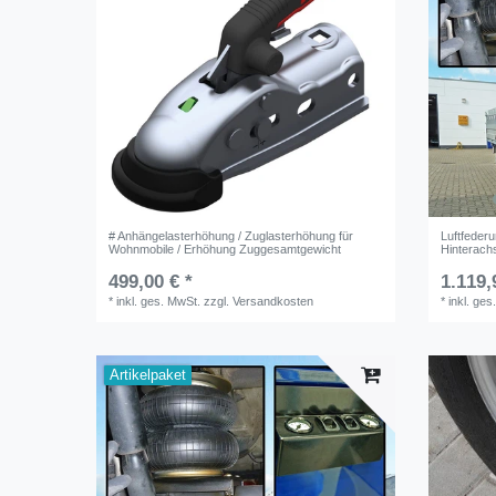
# Anhängelasterhöhung / Zuglasterhöhung für
Luftfeder
Wohnmobile / Erhöhung Zuggesamtgewicht
Hinterach
499,00 € *
1.119,
*
inkl. ges. MwSt.
zzgl.
Versandkosten
*
inkl. ges
Artikelpaket