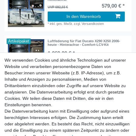
579,00 € *
UVP 692,03 €
In den Warenkorb
*
inkl. ges. MwSt.
zzgl.
Versandkosten
Artikelpaket
Luftfederung für Fiat Ducato X290 X250 2006-
heute - Hinterachse - Comfort-LCV-Kit
1.069,00 € *
Wir verwenden Cookies und ähnliche Technologien auf unserer
In den Warenkorb
Website und verarbeiten personenbezogene Daten von
*
inkl. ges. MwSt.
zzgl.
Versandkosten
Besucher:innen unserer Webseite (z.B. IP-Adresse), um z.B.
Inhalte und Anzeigen zu personalisieren, Medien von
Drittanbietern einzubinden oder Zugriffe auf unsere Website zu
analysieren. Die Datenverarbeitung erfolgt erst durch gesetzte
Cookies. Wir teilen diese Daten mit Dritten, die wir in den
Zahlung und Versand
Einstellungen benennen.
Die Datenverarbeitung kann mit Einwilligung oder aufgrund eines
berechtigten Interesses erfolgen. Die Zustimmung kann erteilt
oder abgelehnt werden. Es besteht das Recht, nicht einzuwilligen
Impressum
Daten­schutz­erklärung
AGB
und die Einwilligung zu einem späteren Zeitpunkt zu ändern oder