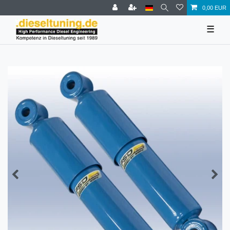
0,00 EUR
☰