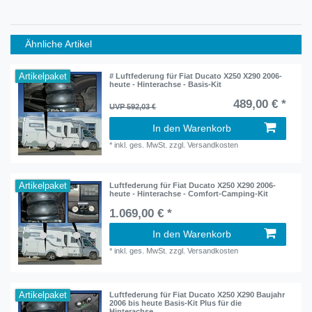
Ähnliche Artikel
Artikelpaket
# Luftfederung für Fiat Ducato X250 X290 2006-
heute - Hinterachse - Basis-Kit
489,00 € *
UVP 592,03 €
In den Warenkorb
*
inkl. ges. MwSt.
zzgl.
Versandkosten
Artikelpaket
Luftfederung für Fiat Ducato X250 X290 2006-
heute - Hinterachse - Comfort-Camping-Kit
1.069,00 € *
In den Warenkorb
*
inkl. ges. MwSt.
zzgl.
Versandkosten
Artikelpaket
Luftfederung für Fiat Ducato X250 X290 Baujahr
2006 bis heute Basis-Kit Plus für die
Hinterachse