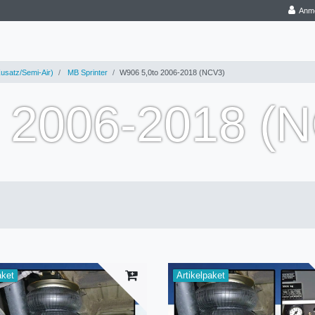
Anm
usatz/Semi-Air)
MB Sprinter
W906 5,0to 2006-2018 (NCV3)
 2006-2018 (
aket
Artikelpaket