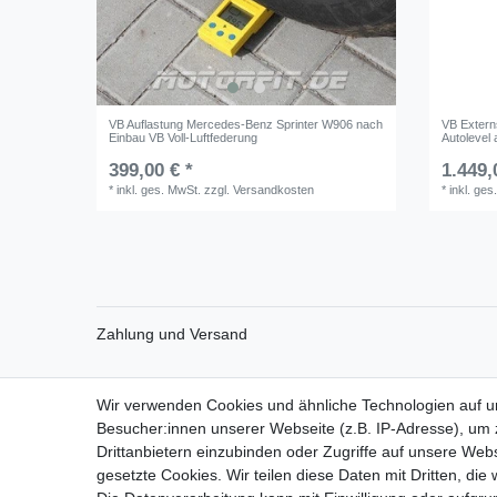
VB Auflastung Mercedes-Benz Sprinter W906 nach
VB Externs
Einbau VB Voll-Luftfederung
Autolevel
399,00 € *
1.449,
*
inkl. ges. MwSt.
zzgl.
Versandkosten
*
inkl. ges
Zahlung und Versand
Wir verwenden Cookies und ähnliche Technologien auf 
Impressum
Daten­schutz­erk
Besucher:innen unserer Webseite (z.B. IP-Adresse), um z
Drittanbietern einzubinden oder Zugriffe auf unsere Webs
gesetzte Cookies. Wir teilen diese Daten mit Dritten, die