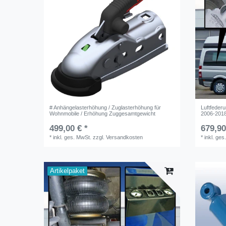
# Anhängelasterhöhung / Zuglasterhöhung für
Luftfederu
Wohnmobile / Erhöhung Zuggesamtgewicht
2006-2018
499,00 € *
679,90
*
inkl. ges. MwSt.
zzgl.
Versandkosten
*
inkl. ges
Artikelpaket