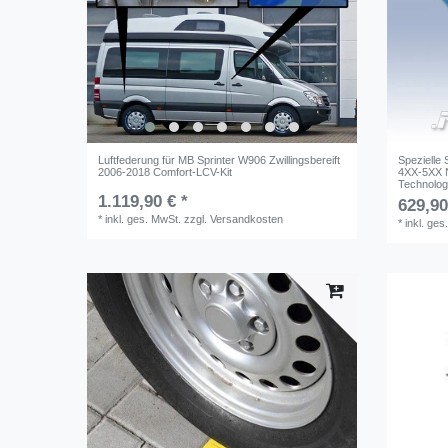
Luftfederung für MB Sprinter W906 Zwillingsbereift
Spezielle
2006-2018 Comfort-LCV-Kit
4XX-5XX N
Technolog
1.119,90 € *
629,90
*
inkl. ges. MwSt.
zzgl.
Versandkosten
*
inkl. ges