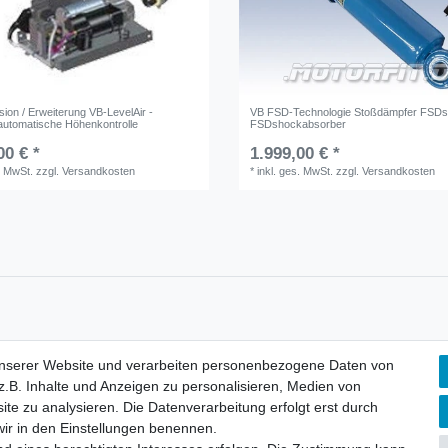
ion / Erweiterung VB-LevelAir -
VB FSD-Technologie Stoßdämpfer FSDst
 automatische Höhenkontrolle
FSDshockabsorber
00 € *
1.999,00 € *
. MwSt.
zzgl.
Versandkosten
*
inkl. ges. MwSt.
zzgl.
Versandkosten
unserer Website und verarbeiten personenbezogene Daten von
lärung
AGB
Barrierefreiheitserklärung
Widerrufs­recht
V
.B. Inhalte und Anzeigen zu personalisieren, Medien von
ite zu analysieren. Die Datenverarbeitung erfolgt erst durch
 wir in den Einstellungen benennen.