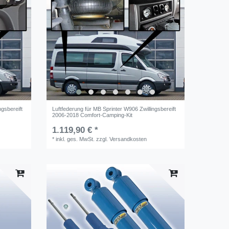
ngsbereift
Luftfederung für MB Sprinter W906 Zwillingsbereift
2006-2018 Comfort-Camping-Kit
1.119,90 € *
*
inkl. ges. MwSt.
zzgl.
Versandkosten