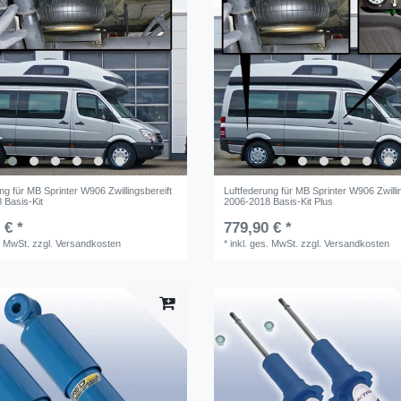
ng für MB Sprinter W906 Zwillingsbereift
Luftfederung für MB Sprinter W906 Zwilli
 Basis-Kit
2006-2018 Basis-Kit Plus
 € *
779,90 € *
. MwSt.
zzgl.
Versandkosten
*
inkl. ges. MwSt.
zzgl.
Versandkosten