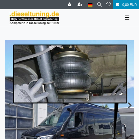
0,00 EUR
☰