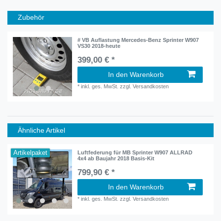
Zubehör
# VB Auflastung Mercedes-Benz Sprinter W907
VS30 2018-heute
399,00 € *
In den Warenkorb
*
inkl. ges. MwSt.
zzgl.
Versandkosten
Ähnliche Artikel
Artikelpaket
Luftfederung für MB Sprinter W907 ALLRAD
4x4 ab Baujahr 2018 Basis-Kit
799,90 € *
In den Warenkorb
*
inkl. ges. MwSt.
zzgl.
Versandkosten