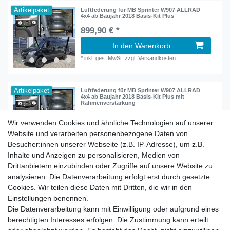
Artikelpaket
Luftfederung für MB Sprinter W907 ALLRAD
4x4 ab Baujahr 2018 Basis-Kit Plus
899,90 € *
In den Warenkorb
*
inkl. ges. MwSt.
zzgl.
Versandkosten
Artikelpaket
Luftfederung für MB Sprinter W907 ALLRAD
4x4 ab Baujahr 2018 Basis-Kit Plus mit
Rahmenverstärkung
1.149,00 € *
Wir verwenden Cookies und ähnliche Technologien auf unserer
In den Warenkorb
Website und verarbeiten personenbezogene Daten von
*
inkl. ges. MwSt.
zzgl.
Versandkosten
Besucher:innen unserer Webseite (z.B. IP-Adresse), um z.B.
Inhalte und Anzeigen zu personalisieren, Medien von
Drittanbietern einzubinden oder Zugriffe auf unsere Website zu
analysieren. Die Datenverarbeitung erfolgt erst durch gesetzte
Cookies. Wir teilen diese Daten mit Dritten, die wir in den
Zahlung und Versand
Einstellungen benennen.
Die Datenverarbeitung kann mit Einwilligung oder aufgrund eines
berechtigten Interesses erfolgen. Die Zustimmung kann erteilt