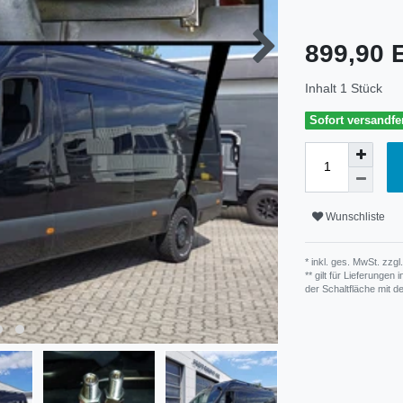
899,90
Inhalt
1
Stück
Sofort versandfer
Wunschliste
* inkl. ges. MwSt. zzgl.
** gilt für Lieferunge
der Schaltfläche mit 