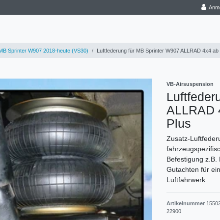
Anm
B Sprinter W907 2018-heute (VS30)
Luftfederung für MB Sprinter W907 ALLRAD 4x4 ab 
VB-Airsuspension
Luftfeder
ALLRAD 4
Plus
Zusatz-Luftfederu
fahrzeugspezifis
Befestigung z.B.
Gutachten für ei
Luftfahrwerk
Artikelnummer
1550
22900