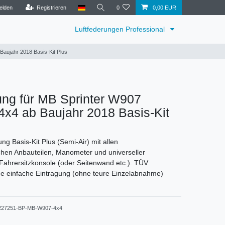
elden
Registrieren
0
0,00 EUR
Luftfederungen Professional
Baujahr 2018 Basis-Kit Plus
ung für MB Sprinter W907
x4 ab Baujahr 2018 Basis-Kit
ng Basis-Kit Plus (Semi-Air) mit allen
chen Anbauteilen, Manometer und universeller
 Fahrersitzkonsole (oder Seitenwand etc.). TÜV
ne einfache Eintragung (ohne teure Einzelabnahme)
227251-BP-MB-W907-4x4