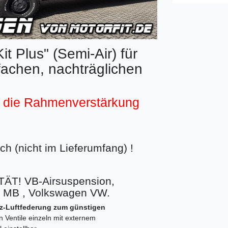
t Plus" (Semi-Air) für
chen, nachträglichen
t die Rahmenverstärkung
h (nicht im Lieferumfang) !
T! VB-Airsuspension,
z MB , Volkswagen VW.
atz-Luftfederung zum günstigen
n Ventile einzeln mit externem