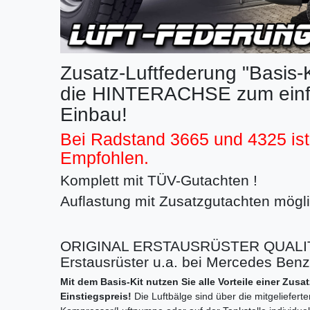
Zusatz-Luftfederung "Basis-Ki
die HINTERACHSE zum einfa
Einbau!
Bei Radstand 3665 und 4325 is
Empfohlen.
Komplett mit TÜV-Gutachten !
Auflastung mit Zusatzgutachten möglic
ORIGINAL ERSTAUSRÜSTER QUALITÄ
Erstausrüster u.a. bei Mercedes Ben
Mit dem Basis-Kit nutzen Sie alle Vorteile einer Zus
Einstiegspreis!
Die Luftbälge sind über die mitgelieferte