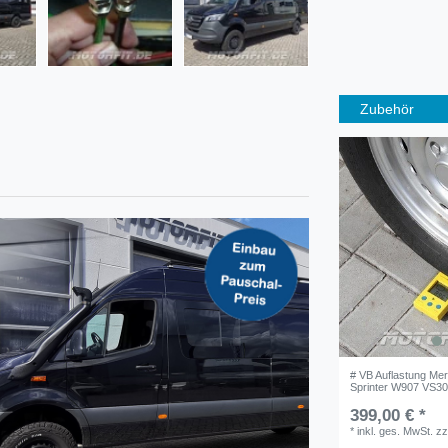
Zubehör
# VB Auflastung Me
Sprinter W907 VS30
399,00 € *
*
inkl. ges. MwSt.
zz