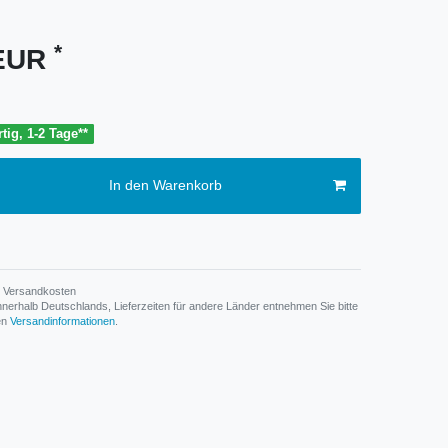
*
 EUR
tig, 1-2 Tage**
In den Warenkorb
Versandkosten
n innerhalb Deutschlands, Lieferzeiten für andere Länder entnehmen Sie bitte
den
Versandinformationen
.