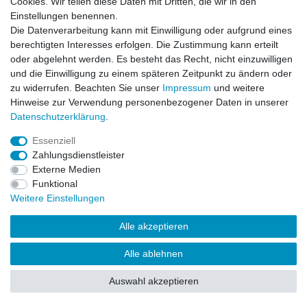
Cookies. Wir teilen diese Daten mit Dritten, die wir in den
Einstellungen benennen.
Impressum
Daten­schutz­erklärung
AGB
Die Datenverarbeitung kann mit Einwilligung oder aufgrund eines
berechtigten Interesses erfolgen. Die Zustimmung kann erteilt
oder abgelehnt werden. Es besteht das Recht, nicht einzuwilligen
Barrierefreiheitserklärung
Widerrufs­recht
und die Einwilligung zu einem späteren Zeitpunkt zu ändern oder
zu widerrufen. Beachten Sie unser
Impressum
und weitere
Hinweise zur Verwendung personenbezogener Daten in unserer
Kontakt
Daten­schutz­erklärung
.
Vertrag widerrufen
Essenziell
Zahlungsdienstleister
Externe Medien
© Copyright 2026 | Alle Rechte vorbehalten.
Funktional
Weitere Einstellungen
Alle akzeptieren
Alle ablehnen
Auswahl akzeptieren