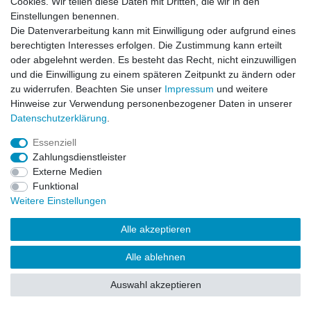
Cookies. Wir teilen diese Daten mit Dritten, die wir in den
Einstellungen benennen.
Impressum
Daten­schutz­erklärung
AGB
Die Datenverarbeitung kann mit Einwilligung oder aufgrund eines
berechtigten Interesses erfolgen. Die Zustimmung kann erteilt
oder abgelehnt werden. Es besteht das Recht, nicht einzuwilligen
Barrierefreiheitserklärung
Widerrufs­recht
und die Einwilligung zu einem späteren Zeitpunkt zu ändern oder
zu widerrufen. Beachten Sie unser
Impressum
und weitere
Hinweise zur Verwendung personenbezogener Daten in unserer
Kontakt
Daten­schutz­erklärung
.
Vertrag widerrufen
Essenziell
Zahlungsdienstleister
Externe Medien
© Copyright 2026 | Alle Rechte vorbehalten.
Funktional
Weitere Einstellungen
Alle akzeptieren
Alle ablehnen
Auswahl akzeptieren