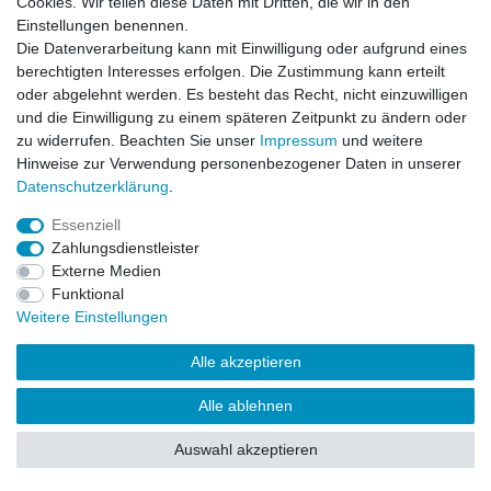
Cookies. Wir teilen diese Daten mit Dritten, die wir in den
Einstellungen benennen.
Impressum
Daten­schutz­erklärung
AGB
Die Datenverarbeitung kann mit Einwilligung oder aufgrund eines
berechtigten Interesses erfolgen. Die Zustimmung kann erteilt
oder abgelehnt werden. Es besteht das Recht, nicht einzuwilligen
Barrierefreiheitserklärung
Widerrufs­recht
und die Einwilligung zu einem späteren Zeitpunkt zu ändern oder
zu widerrufen. Beachten Sie unser
Impressum
und weitere
Hinweise zur Verwendung personenbezogener Daten in unserer
Kontakt
Daten­schutz­erklärung
.
Vertrag widerrufen
Essenziell
Zahlungsdienstleister
Externe Medien
© Copyright 2026 | Alle Rechte vorbehalten.
Funktional
Weitere Einstellungen
Alle akzeptieren
Alle ablehnen
Auswahl akzeptieren