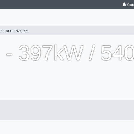
Anm
W / 540PS - 2600 Nm
l - 397kW / 54