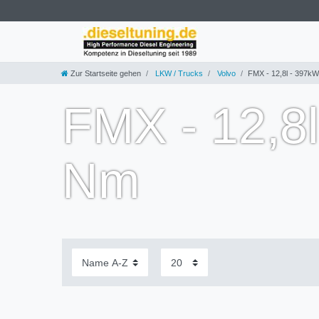
Zur Startseite gehen
LKW / Trucks
Volvo
FMX - 12,8l - 397k
FMX - 12,8
Nm